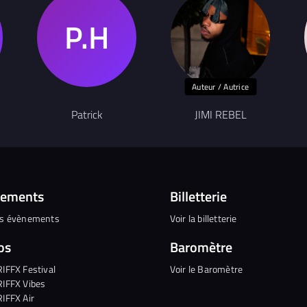
Auteur / Autrice
Patrick
JIMI REBEL
nements
Billetterie
es évènements
Voir la billetterie
os
Baromètre
RIFFX Festival
Voir le Baromètre
RIFFX Vibes
RIFFX Air