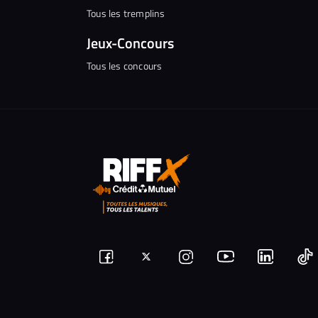
Tous les tremplins
Jeux-Concours
Tous les concours
Suivez-
Suivez-
Nous
Nous
N
Nous
nous
rejoindre
rejoindr
nous
rejoindre
r
sur
sur
sur
sur
sur
s