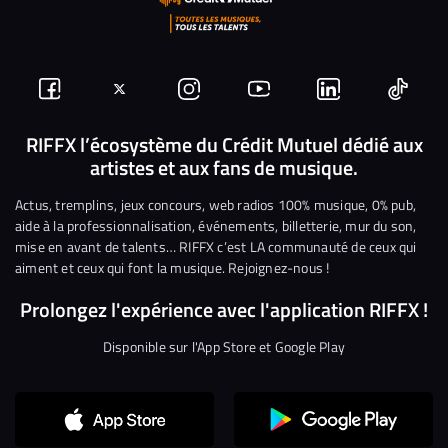
Suivez-
Suivez-
Nous
Nous
Nous
Nous
nous
nous
rejoindre
rejoindre
rejoindre
rejoi
RIFFX l’écosystème du Crédit Mutuel dédié aux
artistes et aux fans de musique.
sur
sur
sur
sur
sur
sur
Facebook
Twitter
Instagram
YouTube
Linkedin
Tikto
Actus, tremplins, jeux concours, web radios 100% musique, 0% pub,
aide à la professionnalisation, événements, billetterie, mur du son,
mise en avant de talents… RIFFX c’est LA communauté de ceux qui
aiment et ceux qui font la musique. Rejoignez-nous !
Prolongez l'expérience avec l'application RIFFX !
Disponible sur l'App Store et Google Play