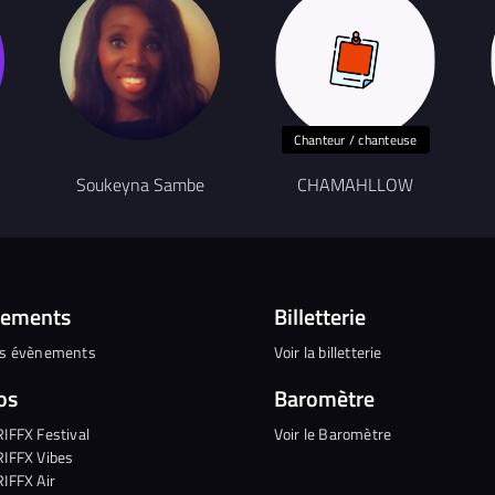
Chanteur / chanteuse
Soukeyna Sambe
CHAMAHLLOW
nements
Billetterie
es évènements
Voir la billetterie
os
Baromètre
RIFFX Festival
Voir le Baromètre
RIFFX Vibes
RIFFX Air