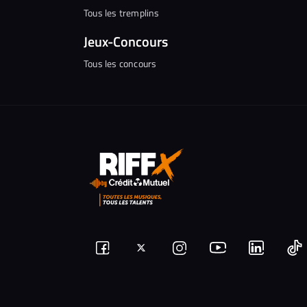
Tous les tremplins
Jeux-Concours
Tous les concours
Suivez-
Suivez-
Nous
Nous
N
Nous
nous
rejoindre
rejoindr
nous
rejoindre
r
sur
sur
sur
sur
sur
s