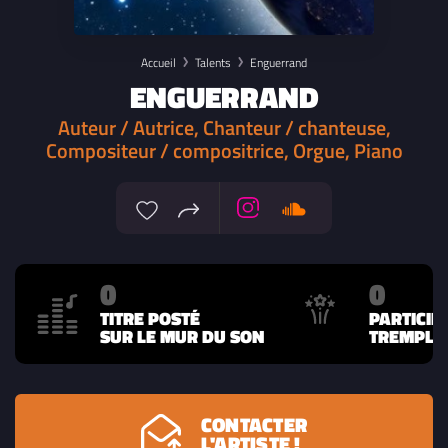
Accueil
Talents
Enguerrand
ENGUERRAND
Auteur / Autrice, Chanteur / chanteuse,
Compositeur / compositrice, Orgue, Piano
0
0
TITRE POSTÉ
PARTICIP
SUR LE MUR DU SON
TREMPLIN
CONTACTER
L'ARTISTE !