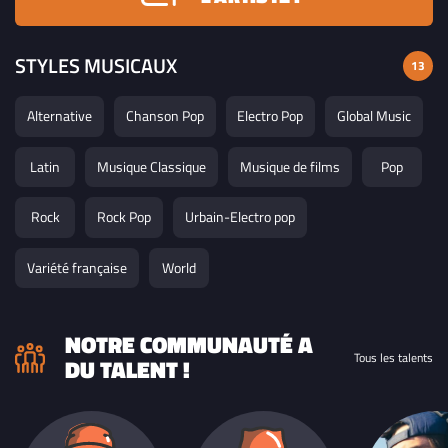
STYLES MUSICAUX
13
Alternative
Chanson Pop
Electro Pop
Global Music
Latin
Musique Classique
Musique de films
Pop
Rock
Rock Pop
Urbain-Electro pop
Variété française
World
NOTRE COMMUNAUTÉ A
Tous les talents
DU TALENT !