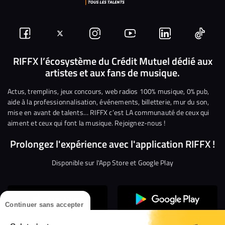
Suivez-
Suivez-
Nous
Nous
Nous
Nous
nous
nous
rejoindre
rejoindre
rejoindre
rejoi
RIFFX l’écosystème du Crédit Mutuel dédié aux
artistes et aux fans de musique.
sur
sur
sur
sur
sur
sur
Facebook
Twitter
Instagram
YouTube
Linkedin
Tikto
Actus, tremplins, jeux concours, web radios 100% musique, 0% pub,
aide à la professionnalisation, événements, billetterie, mur du son,
mise en avant de talents… RIFFX c’est LA communauté de ceux qui
aiment et ceux qui font la musique. Rejoignez-nous !
Prolongez l'expérience avec l'application RIFFX !
Disponible sur l'App Store et Google Play
Continuer sans accepter