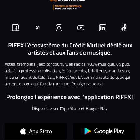
Suivez-
Suivez-
Nous
Nous
Nous
Nous
nous
nous
rejoindre
rejoindre
rejoindre
rejoi
RIFFX l’écosystème du Crédit Mutuel dédié aux
artistes et aux fans de musique.
sur
sur
sur
sur
sur
sur
Facebook
Twitter
Instagram
YouTube
Linkedin
Tikto
Actus, tremplins, jeux concours, web radios 100% musique, 0% pub,
aide à la professionnalisation, événements, billetterie, mur du son,
mise en avant de talents… RIFFX c’est LA communauté de ceux qui
aiment et ceux qui font la musique. Rejoignez-nous !
Prolongez l'expérience avec l'application RIFFX !
Disponible sur l'App Store et Google Play
Continuer sans accepter