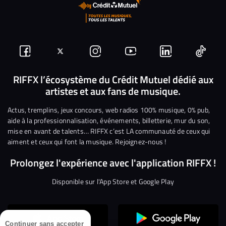
Suivez-
Suivez-
Nous
Nous
Nous
Nous
nous
nous
rejoindre
rejoindre
rejoindre
rejoi
RIFFX l’écosystème du Crédit Mutuel dédié aux
artistes et aux fans de musique.
sur
sur
sur
sur
sur
sur
Facebook
Twitter
Instagram
YouTube
Linkedin
Tikto
Actus, tremplins, jeux concours, web radios 100% musique, 0% pub,
aide à la professionnalisation, événements, billetterie, mur du son,
mise en avant de talents… RIFFX c’est LA communauté de ceux qui
aiment et ceux qui font la musique. Rejoignez-nous !
Prolongez l'expérience avec l'application RIFFX !
Disponible sur l'App Store et Google Play
Continuer sans accepter