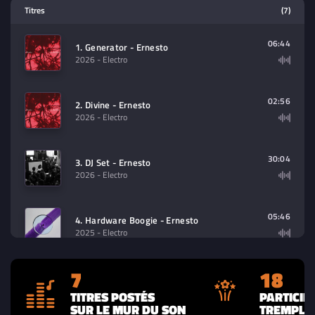
Lecteur multimedia
Titres
(7)
Sélectionnez dans la playlist un
contenu à lire (audio/video)
06:44
1. Generator - Ernesto
2026
- Electro
02:56
2. Divine - Ernesto
2026
- Electro
30:04
3. DJ Set - Ernesto
2026
- Electro
05:46
4. Hardware Boogie - Ernesto
2025
- Electro
7
18
30:40
5. DJ Set @ Djoon Club - Ernesto
2025
- Electro
TITRES POSTÉS
PARTICIP
SUR LE MUR DU SON
TREMPLIN