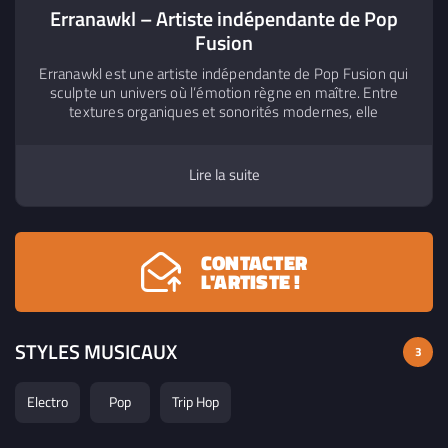
Erranawkl – Artiste indépendante de Pop
Fusion
Erranawkl est une artiste indépendante de Pop Fusion qui
sculpte un univers où l’émotion règne en maître. Entre
textures organiques et sonorités modernes, elle
compose, écrit et produit ses morceaux en s’inspirant de
ses propres expériences et de celles des autres. Son
écriture oscille entre introspection et narration, toujours
Lire la suite
guidée par la quête de capturer l’essence d’un instant ou
d’une émotion. Sur scène, accompagnée d’un bassiste,
elle façonne un voyage électro-acoustique immersif, où
chaque morceau raconte une histoire.
CONTACTER
L'ARTISTE !
STYLES MUSICAUX
3
Electro
Pop
Trip Hop