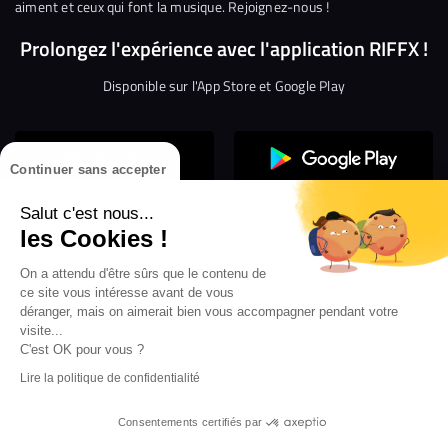
aiment et ceux qui font la musique. Rejoignez-nous !
Prolongez l'expérience avec l'application RIFFX !
Disponible sur l'App Store et Google Play
Continuer sans accepter
Salut c'est nous...
les Cookies !
Confidentialité
Gestion des cookies
On a attendu d'être sûrs que le contenu de
ce site vous intéresse avant de vous
Conditions générales d’utilisation
Mentions légales
déranger, mais on aimerait bien vous accompagner pendant votre
visite...
Aide en ligne
Crédit Mutuel
Inscription
×
ouvrez les webradios RIFFX
C'est OK pour vous ?
Accessibilité : non conforme
ez en exclusivité sur VIBES le titre de la révé
Lire la politique de confidentialité
Politique de divulgation de vulnérabilités
tion RIFFX DJ DROZO, "One More Time" (feat.
er x MC Luana)
Consentements certifiés par
Nuit bleue (Radio live 2026)
-