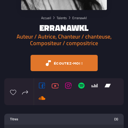
Accueil
Talents
Erranawkl
ERRANAWKL
Auteur / Autrice, Chanteur / chanteuse,
Compositeur / compositrice
ÉCOUTEZ-MOI !
Lecteur multimedia
Titres
(3)
Sélectionnez dans la playlist un