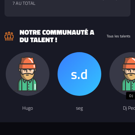
7 AU TOTAL
NOTRE COMMUNAUTÉ A
Tous les talents
DU TALENT !
DJ
Hugo
seg
Dj Pe