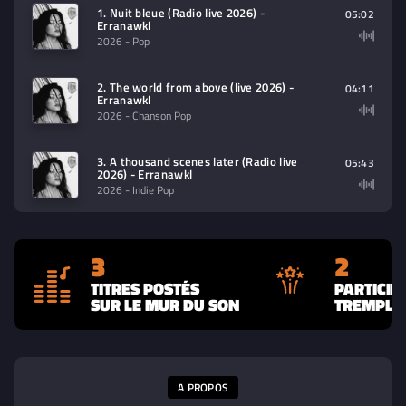
contenu à lire (audio/video)
1. Nuit bleue (Radio live 2026) -
05:02
Erranawkl
2026
- Pop
2. The world from above (live 2026) -
04:11
Erranawkl
2026
- Chanson Pop
3. A thousand scenes later (Radio live
05:43
2026) - Erranawkl
2026
- Indie Pop
3
2
TITRES POSTÉS
PARTICIP
SUR LE MUR DU SON
TREMPLIN
A PROPOS