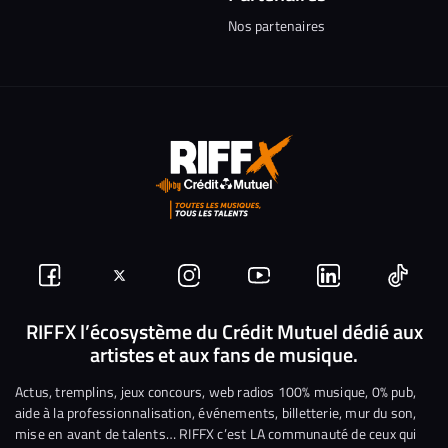
Nos partenaires
Suivez-
Suivez-
Nous
Nous
Nous
Nous
nous
nous
rejoindre
rejoindre
rejoindre
rejoi
RIFFX l’écosystème du Crédit Mutuel dédié aux
artistes et aux fans de musique.
sur
sur
sur
sur
sur
sur
Facebook
Twitter
Instagram
YouTube
Linkedin
Tikto
Actus, tremplins, jeux concours, web radios 100% musique, 0% pub,
aide à la professionnalisation, événements, billetterie, mur du son,
mise en avant de talents… RIFFX c’est LA communauté de ceux qui