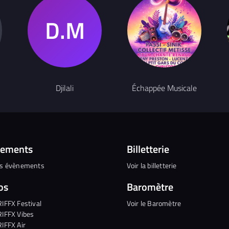
Djilali
Échappée Musicale
nements
Billetterie
es évènements
Voir la billetterie
os
Baromètre
RIFFX Festival
Voir le Baromètre
RIFFX Vibes
RIFFX Air