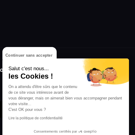
Continuer sans accepter
olongez l'expérience avec l'application
Salut c'est nous...
RIFFX !
les Cookies !
Disponible sur l'App Store et Google Play
On a attendu d'être sûrs que le contenu
de ce site vous intéresse avant de
vous déranger, mais on aimerait bien vous accompagner pendant
votre visite...
C'est OK pour vous ?
Lire la politique de confidentialité
Consentements certifiés par