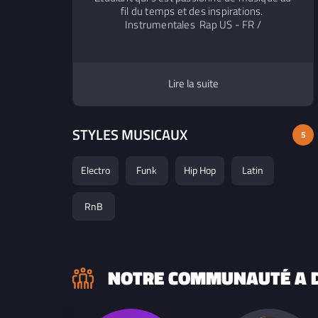
fil du temps et des inspirations.
Instrumentales Rap US - FR /
Compositions perso / House - Electro Mes
goûts musicaux sont très variés, du lofi au
rap US. Logiciels : Logic Pro X / FL Studio
Lire la suite
STYLES MUSICAUX
5
Electro
Funk
Hip Hop
Latin
RnB
NOTRE COMMUNAUTÉ A D