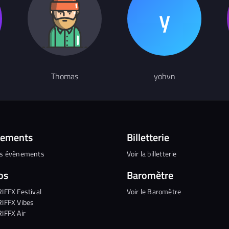
Thomas
yohvn
nements
Billetterie
es évènements
Voir la billetterie
os
Baromètre
RIFFX Festival
Voir le Baromètre
RIFFX Vibes
RIFFX Air