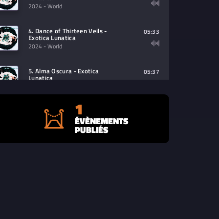
2024
- World
4. Dance of Thirteen Veils -
05:33
Exotica Lunatica
2024
- World
5. Alma Oscura - Exotica
05:37
Lunatica
2024
- World
1
6. Kontra Tribe (Live Session) -
00:39
Exotica Lunatica
ÉVÈNEMENTS
2024
- World
PUBLIÉS
7. Enter The Moon - Exotica
04:10
Lunatica
2024
- World