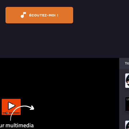
ÉCOUTEZ-MOI !
Ti
ur multimedia