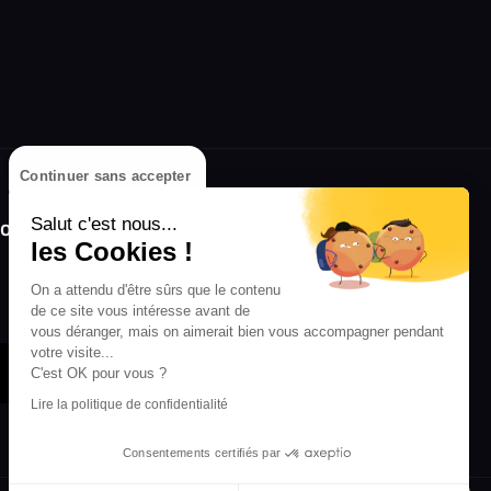
Continuer sans accepter
olongez l'expérience avec l'application
Salut c'est nous...
RIFFX !
les Cookies !
On a attendu d'être sûrs que le contenu
Disponible sur l'App Store et Google Play
de ce site vous intéresse avant de
vous déranger, mais on aimerait bien vous accompagner pendant
votre visite...
C'est OK pour vous ?
Lire la politique de confidentialité
Consentements certifiés par