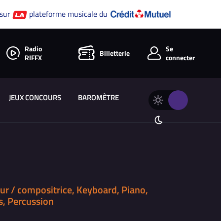
 sur
plateforme musicale du
Radio
Se
Billetterie
RIFFX
connecter
JEUX CONCOURS
BAROMÈTRE
Changer
Thème
le
clair
thème
Thème
de
sombre
RIFFX
ur / compositrice, Keyboard, Piano,
s, Percussion