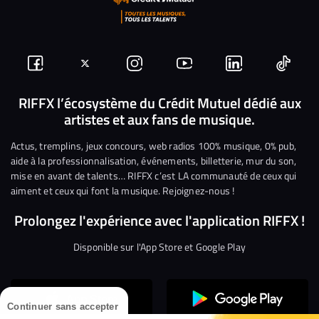
Suivez-
Suivez-
Nous
Nous
Nous
Nous
nous
nous
rejoindre
rejoindre
rejoindre
rejoi
RIFFX l’écosystème du Crédit Mutuel dédié aux
artistes et aux fans de musique.
sur
sur
sur
sur
sur
sur
Facebook
Twitter
Instagram
YouTube
Linkedin
Tikto
Actus, tremplins, jeux concours, web radios 100% musique, 0% pub,
aide à la professionnalisation, événements, billetterie, mur du son,
mise en avant de talents… RIFFX c’est LA communauté de ceux qui
aiment et ceux qui font la musique. Rejoignez-nous !
Prolongez l'expérience avec l'application RIFFX !
Disponible sur l'App Store et Google Play
Continuer sans accepter