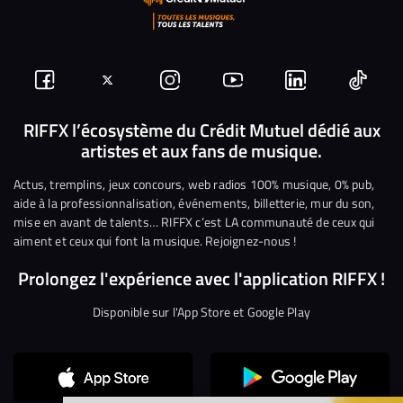
Suivez-
Suivez-
Nous
Nous
Nous
Nous
nous
nous
rejoindre
rejoindre
rejoindre
rejoi
RIFFX l’écosystème du Crédit Mutuel dédié aux
artistes et aux fans de musique.
sur
sur
sur
sur
sur
sur
Facebook
Twitter
Instagram
YouTube
Linkedin
Tikto
Actus, tremplins, jeux concours, web radios 100% musique, 0% pub,
aide à la professionnalisation, événements, billetterie, mur du son,
mise en avant de talents… RIFFX c’est LA communauté de ceux qui
aiment et ceux qui font la musique. Rejoignez-nous !
Prolongez l'expérience avec l'application RIFFX !
Disponible sur l'App Store et Google Play
Continuer sans accepter