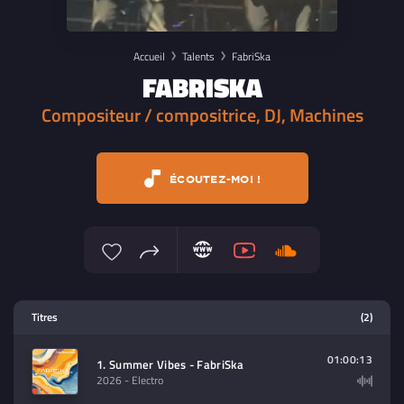
Accueil
Talents
FabriSka
FABRISKA
Compositeur / compositrice, DJ, Machines
ÉCOUTEZ-MOI !
Lecteur multimedia
Titres
(2)
Sélectionnez dans la playlist un
contenu à lire (audio/video)
01:00:13
1. Summer Vibes - FabriSka
2026
- Electro