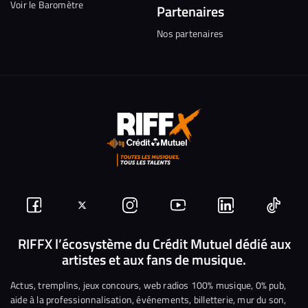
Voir le Baromètre
Partenaires
Nos partenaires
Suivez-
Suivez-
Nous
Nous
Nous
Nous
nous
nous
rejoindre
rejoindre
rejoindre
rejoi
RIFFX l’écosystème du Crédit Mutuel dédié aux
artistes et aux fans de musique.
sur
sur
sur
sur
sur
sur
Facebook
Twitter
Instagram
YouTube
Linkedin
Tikto
Actus, tremplins, jeux concours, web radios 100% musique, 0% pub,
aide à la professionnalisation, événements, billetterie, mur du son,