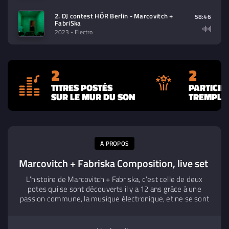
2. DJ contest HÖR Berlin - Marcovitch +
58:46
FabriSka
2023
- Electro
2
2
TITRES POSTÉS
PARTICIP
SUR LE MUR DU SON
TREMPLIN
A PROPOS
Marcovitch + Fabriska Composition, live set
L’histoire de Marcovitch + Fabriska, c’est celle de deux
potes qui se sont découverts il y a 12 ans grâce à une
passion commune, la musique électronique, et ne se sont
plus quittés depuis. Marcovitch est la fibre compositrice
de cette collab. Ingénieur du son de formation, il traîne
dans plusieurs studios parisiens et y croise Philippe Zdar,