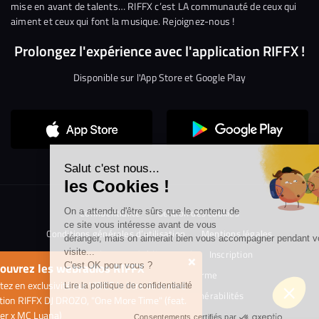
mise en avant de talents… RIFFX c’est LA communauté de ceux qui
aiment et ceux qui font la musique. Rejoignez-nous !
Prolongez l'expérience avec l'application RIFFX !
Disponible sur l'App Store et Google Play
Continuer sans accepter
Salut c'est nous...
les Cookies !
Confidentialité
Gestion des cookies
On a attendu d'être sûrs que le contenu de
ce site vous intéresse avant de vous
Conditions générales d’utilisation
Mentions légales
déranger, mais on aimerait bien vous accompagner pendant votre
visite...
Aide en ligne
Crédit Mutuel
Inscription
×
ouvrez les webradios RIFFX
C'est OK pour vous ?
Accessibilité : non conforme
ez en exclusivité sur VIBES le titre de la révé
Lire la politique de confidentialité
Politique de divulgation de vulnérabilités
tion RIFFX DJ DROZO, "One More Time" (feat.
er x MC Luana)
Consentements certifiés par