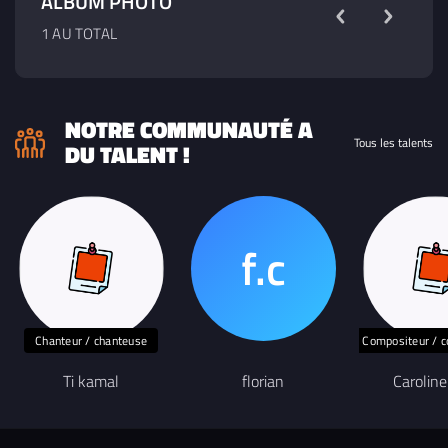
ALBUM PHOTO
1 AU TOTAL
NOTRE COMMUNAUTÉ A
Tous les talents
DU TALENT !
Chanteur / chanteuse
Compositeur / c
Ti kamal
florian
Carolin