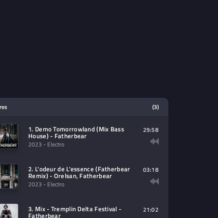
tres
(3)
1. Demo Tomorrowland (Mix Bass
29:58
House) - Fatherbear
2023
- Electro
2. L'odeur de L'essence (Fatherbear
03:18
Remix) - Orelsan, Fatherbear
2023
- Electro
3. Mix - Tremplin Delta Festival -
21:02
Fatherbear