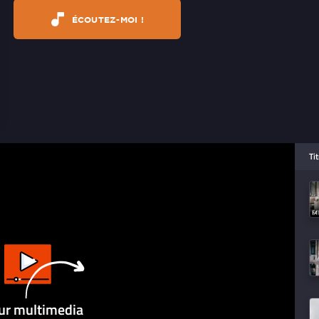
ÉCOUTEZ-MOI !
Ti
ur multimedia