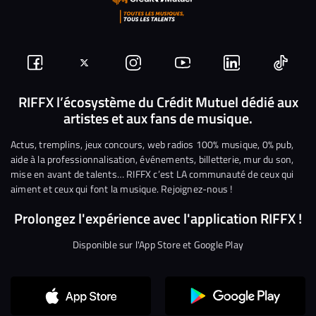
Suivez-
Suivez-
Nous
Nous
Nous
Nous
nous
nous
rejoindre
rejoindre
rejoindre
rejoi
RIFFX l’écosystème du Crédit Mutuel dédié aux
artistes et aux fans de musique.
sur
sur
sur
sur
sur
sur
Facebook
Twitter
Instagram
YouTube
Linkedin
Tikto
Actus, tremplins, jeux concours, web radios 100% musique, 0% pub,
aide à la professionnalisation, événements, billetterie, mur du son,
mise en avant de talents… RIFFX c’est LA communauté de ceux qui
aiment et ceux qui font la musique. Rejoignez-nous !
Prolongez l'expérience avec l'application RIFFX !
Disponible sur l'App Store et Google Play
Continuer sans accepter