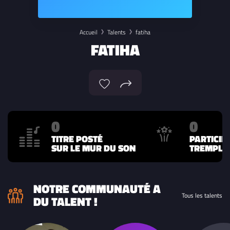
Accueil
Talents
fatiha
FATIHA
0
0
TITRE POSTÉ
PARTICIP
SUR LE MUR DU SON
TREMPLIN
NOTRE COMMUNAUTÉ A
Tous les talents
DU TALENT !