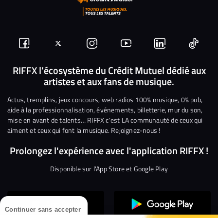
Suivez-
Suivez-
Nous
Nous
Nous
Nous
nous
nous
rejoindre
rejoindre
rejoindre
rejoi
RIFFX l’écosystème du Crédit Mutuel dédié aux
artistes et aux fans de musique.
sur
sur
sur
sur
sur
sur
Facebook
Twitter
Instagram
YouTube
Linkedin
Tikto
Actus, tremplins, jeux concours, web radios 100% musique, 0% pub,
aide à la professionnalisation, événements, billetterie, mur du son,
mise en avant de talents… RIFFX c’est LA communauté de ceux qui
aiment et ceux qui font la musique. Rejoignez-nous !
Prolongez l'expérience avec l'application RIFFX !
Disponible sur l'App Store et Google Play
Continuer sans accepter