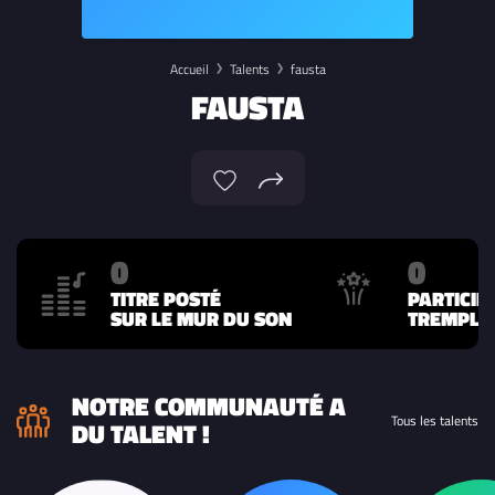
Accueil
Talents
fausta
FAUSTA
0
0
TITRE POSTÉ
PARTICIP
SUR LE MUR DU SON
TREMPLIN
NOTRE COMMUNAUTÉ A
Tous les talents
DU TALENT !