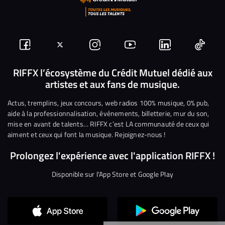
Suivez-
Suivez-
Nous
Nous
Nous
Nous
nous
nous
rejoindre
rejoindre
rejoindre
rejoi
RIFFX l’écosystème du Crédit Mutuel dédié aux
artistes et aux fans de musique.
sur
sur
sur
sur
sur
sur
Facebook
Twitter
Instagram
YouTube
Linkedin
Tikto
Actus, tremplins, jeux concours, web radios 100% musique, 0% pub,
aide à la professionnalisation, événements, billetterie, mur du son,
mise en avant de talents… RIFFX c’est LA communauté de ceux qui
aiment et ceux qui font la musique. Rejoignez-nous !
Prolongez l'expérience avec l'application RIFFX !
Disponible sur l'App Store et Google Play
Continuer sans accepter