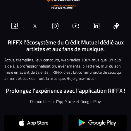
Suivez-
Suivez-
Nous
Nous
Nous
Nous
nous
nous
rejoindre
rejoindre
rejoindre
rejoi
RIFFX l’écosystème du Crédit Mutuel dédié aux
artistes et aux fans de musique.
sur
sur
sur
sur
sur
sur
Facebook
Twitter
Instagram
YouTube
Linkedin
Tikto
Actus, tremplins, jeux concours, web radios 100% musique, 0% pub,
aide à la professionnalisation, événements, billetterie, mur du son,
mise en avant de talents… RIFFX c’est LA communauté de ceux qui
aiment et ceux qui font la musique. Rejoignez-nous !
Prolongez l'expérience avec l'application RIFFX !
Disponible sur l'App Store et Google Play