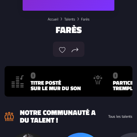
Accueil
Talents
Farès
FARÈS
0
0
TITRE POSTÉ
PARTICIP
SUR LE MUR DU SON
TREMPLIN
NOTRE COMMUNAUTÉ A
Tous les talents
DU TALENT !