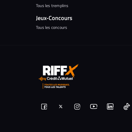
Tous les tremplins
Jeux-Concours
Tous les concours
Suivez-
Suivez-
Nous
Nous
N
Nous
nous
rejoindre
rejoindr
nous
rejoindre
r
sur
sur
sur
sur
sur
s