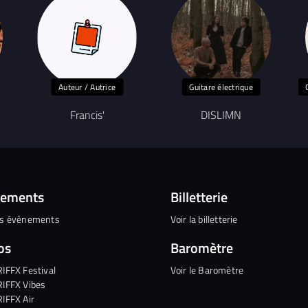
Auteur / Autrice
Guitare électrique
Francis'
DISLIMN
nements
Billetterie
es évènements
Voir la billetterie
os
Baromètre
RIFFX Festival
Voir le Baromètre
RIFFX Vibes
RIFFX Air