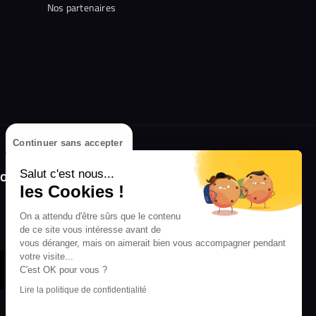
Nos partenaires
Continuer sans accepter
olongez l'expérience avec l'application
Salut c'est nous...
RIFFX !
les Cookies !
Disponible sur l'App Store et Google Play
On a attendu d'être sûrs que le contenu
de ce site vous intéresse avant de
vous déranger, mais on aimerait bien vous accompagner pendant
votre visite...
C'est OK pour vous ?
Lire la politique de confidentialité