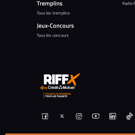
Tremplins
Radio 
Tous les tremplins
Jeux-Concours
Tous les concours
Suivez-
Suivez-
Nous
Nous
N
Nous
nous
rejoindre
rejoindr
nous
rejoindre
r