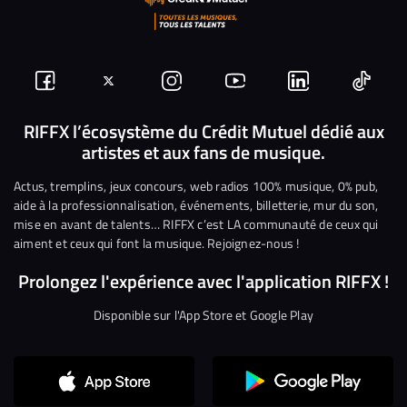
Suivez-
Suivez-
Nous
Nous
Nous
Nous
nous
nous
rejoindre
rejoindre
rejoindre
rejoi
RIFFX l’écosystème du Crédit Mutuel dédié aux
artistes et aux fans de musique.
sur
sur
sur
sur
sur
sur
Facebook
Twitter
Instagram
YouTube
Linkedin
Tikto
Actus, tremplins, jeux concours, web radios 100% musique, 0% pub,
aide à la professionnalisation, événements, billetterie, mur du son,
mise en avant de talents… RIFFX c’est LA communauté de ceux qui
aiment et ceux qui font la musique. Rejoignez-nous !
Prolongez l'expérience avec l'application RIFFX !
Disponible sur l'App Store et Google Play