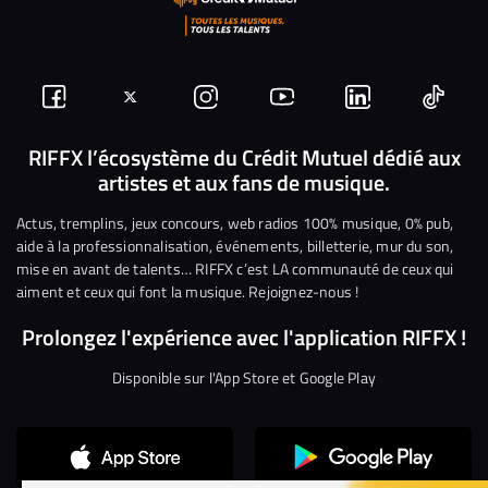
Suivez-
Suivez-
Nous
Nous
Nous
Nous
nous
nous
rejoindre
rejoindre
rejoindre
rejoi
RIFFX l’écosystème du Crédit Mutuel dédié aux
artistes et aux fans de musique.
sur
sur
sur
sur
sur
sur
Facebook
Twitter
Instagram
YouTube
Linkedin
Tikto
Actus, tremplins, jeux concours, web radios 100% musique, 0% pub,
aide à la professionnalisation, événements, billetterie, mur du son,
mise en avant de talents… RIFFX c’est LA communauté de ceux qui
aiment et ceux qui font la musique. Rejoignez-nous !
Prolongez l'expérience avec l'application RIFFX !
Disponible sur l'App Store et Google Play
Continuer sans accepter