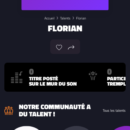
Accueil
Talents
Florian
FLORIAN
0
0
TITRE POSTÉ
PARTICIP
SUR LE MUR DU SON
TREMPLIN
NOTRE COMMUNAUTÉ A
Tous les talents
DU TALENT !