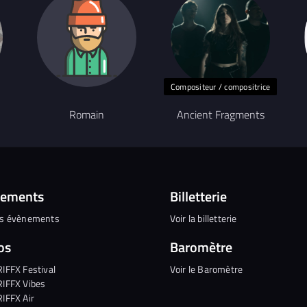
Compositeur / compositrice
Romain
Ancient Fragments
nements
Billetterie
es évènements
Voir la billetterie
os
Baromètre
RIFFX Festival
Voir le Baromètre
RIFFX Vibes
RIFFX Air