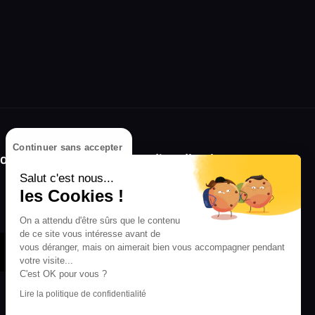
Continuer sans accepter
olongez l'expérience avec l'application
RIFFX !
Salut c'est nous...
les Cookies !
Disponible sur l'App Store et Google Play
On a attendu d'être sûrs que le contenu
de ce site vous intéresse avant de
vous déranger, mais on aimerait bien vous accompagner pendant
votre visite...
C'est OK pour vous ?
Lire la politique de confidentialité