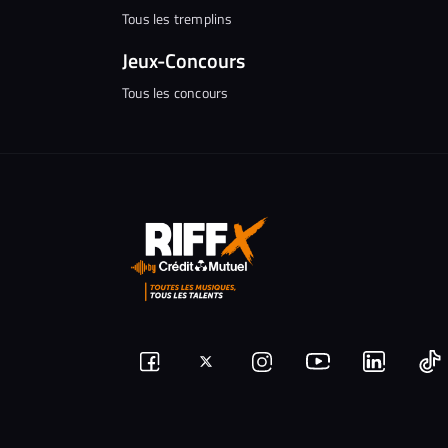
Tous les tremplins
Jeux-Concours
Tous les concours
Suivez-
Suivez-
Nous
Nous
N
Nous
nous
rejoindre
rejoindr
nous
rejoindre
r
sur
sur
sur
sur
sur
s