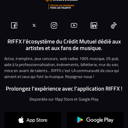
Suivez-
Suivez-
Nous
Nous
Nous
Nous
nous
nous
rejoindre
rejoindre
rejoindre
rejoi
RIFFX l’écosystème du Crédit Mutuel dédié aux
artistes et aux fans de musique.
sur
sur
sur
sur
sur
sur
Facebook
Twitter
Instagram
YouTube
Linkedin
Tikto
Actus, tremplins, jeux concours, web radios 100% musique, 0% pub,
aide à la professionnalisation, événements, billetterie, mur du son,
mise en avant de talents… RIFFX c’est LA communauté de ceux qui
aiment et ceux qui font la musique. Rejoignez-nous !
Prolongez l'expérience avec l'application RIFFX !
Disponible sur l'App Store et Google Play
Continuer sans accepter