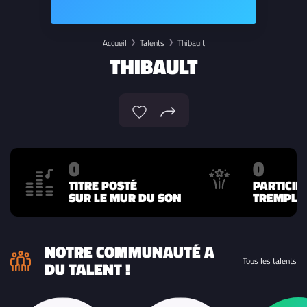
Accueil
Talents
Thibault
THIBAULT
0
0
TITRE POSTÉ
PARTICIP
SUR LE MUR DU SON
TREMPLIN
NOTRE COMMUNAUTÉ A
Tous les talents
DU TALENT !