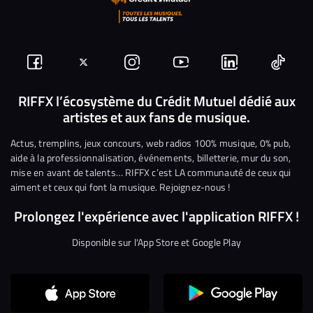
Suivez-
Suivez-
Nous
Nous
Nous
Nous
nous
nous
rejoindre
rejoindre
rejoindre
rejoi
RIFFX l’écosystème du Crédit Mutuel dédié aux
artistes et aux fans de musique.
sur
sur
sur
sur
sur
sur
Facebook
Twitter
Instagram
YouTube
Linkedin
Tikto
Actus, tremplins, jeux concours, web radios 100% musique, 0% pub,
aide à la professionnalisation, événements, billetterie, mur du son,
mise en avant de talents… RIFFX c’est LA communauté de ceux qui
aiment et ceux qui font la musique. Rejoignez-nous !
Prolongez l'expérience avec l'application RIFFX !
Disponible sur l'App Store et Google Play