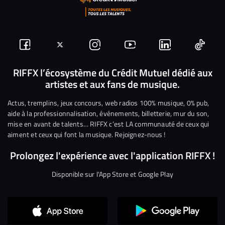
Suivez-
Suivez-
Nous
Nous
Nous
Nous
nous
nous
rejoindre
rejoindre
rejoindre
rejoi
RIFFX l’écosystème du Crédit Mutuel dédié aux
artistes et aux fans de musique.
sur
sur
sur
sur
sur
sur
Facebook
Twitter
Instagram
YouTube
Linkedin
Tikto
Actus, tremplins, jeux concours, web radios 100% musique, 0% pub,
aide à la professionnalisation, événements, billetterie, mur du son,
mise en avant de talents… RIFFX c’est LA communauté de ceux qui
aiment et ceux qui font la musique. Rejoignez-nous !
Prolongez l'expérience avec l'application RIFFX !
Disponible sur l'App Store et Google Play