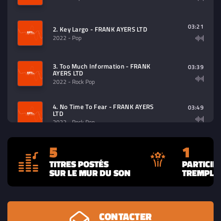
03:21
2. Key Largo - FRANK AYERS LTD
2022
- Pop
3. Too Much Information - FRANK
03:39
AYERS LTD
2022
- Rock Pop
4. No Time To Fear - FRANK AYERS
03:49
LTD
2022
- Rock Pop
5
1
03:37
5. Perfect - FRANK AYERS LTD
2022
- Rock Pop
TITRES POSTÉS
PARTICIP
SUR LE MUR DU SON
TREMPLIN
CONTACTER