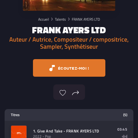
Accueil
Talents
FRANK AYERS LTD
FRANK AYERS LTD
Auteur / Autrice, Compositeur / compositrice,
Sampler, Synthétiseur
ÉCOUTEZ-MOI !
Lecteur multimedia
Titres
(5)
Sélectionnez dans la playlist un
contenu à lire (audio/video)
03:45
1. Give And Take - FRANK AYERS LTD
2022
- Pop