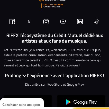
Suivez-
Suivez-
Nous
Nous
Nous
Nous
nous
nous
rejoindre
rejoindre
rejoindre
rejoi
RIFFX l’écosystème du Crédit Mutuel dédié aux
artistes et aux fans de musique.
sur
sur
sur
sur
sur
sur
Facebook
Twitter
Instagram
YouTube
Linkedin
Tikto
Actus, tremplins, jeux concours, web radios 100% musique, 0% pub,
aide à la professionnalisation, événements, billetterie, mur du son,
mise en avant de talents… RIFFX c’est LA communauté de ceux qui
aiment et ceux qui font la musique. Rejoignez-nous !
Prolongez l'expérience avec l'application RIFFX !
Disponible sur l'App Store et Google Play
Continuer sans accepter