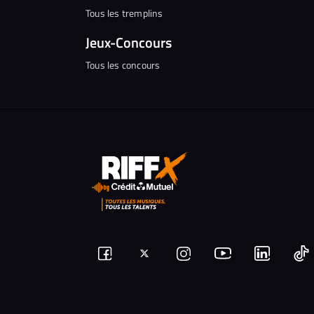
Tous les tremplins
Jeux-Concours
Tous les concours
Suivez-
Suivez-
Nous
Nous
N
Nous
nous
rejoindre
rejoindr
nous
rejoindre
r
sur
sur
sur
sur
sur
s