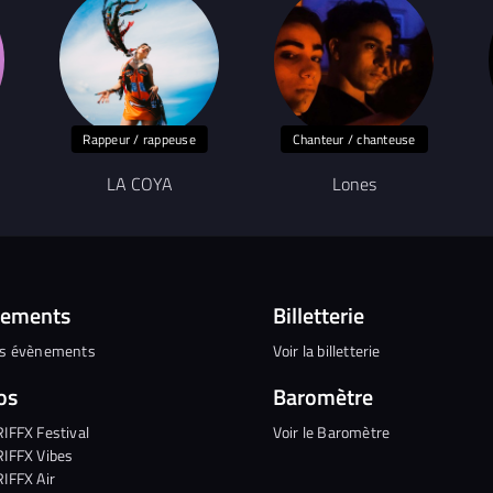
Rappeur / rappeuse
Chanteur / chanteuse
LA COYA
Lones
nements
Billetterie
es évènements
Voir la billetterie
os
Baromètre
RIFFX Festival
Voir le Baromètre
RIFFX Vibes
RIFFX Air