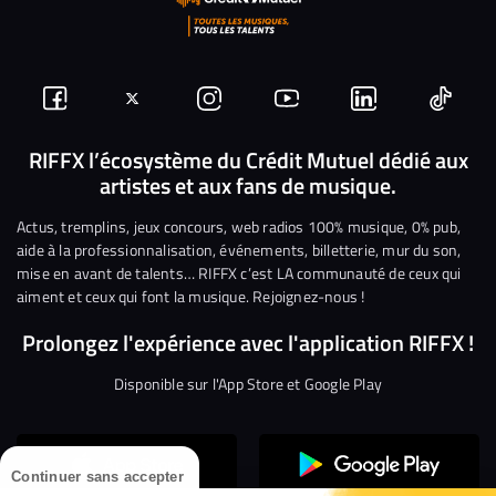
Suivez-
Suivez-
Nous
Nous
Nous
Nous
nous
nous
rejoindre
rejoindre
rejoindre
rejoi
RIFFX l’écosystème du Crédit Mutuel dédié aux
artistes et aux fans de musique.
sur
sur
sur
sur
sur
sur
Facebook
Twitter
Instagram
YouTube
Linkedin
Tikto
Actus, tremplins, jeux concours, web radios 100% musique, 0% pub,
aide à la professionnalisation, événements, billetterie, mur du son,
mise en avant de talents… RIFFX c’est LA communauté de ceux qui
aiment et ceux qui font la musique. Rejoignez-nous !
Prolongez l'expérience avec l'application RIFFX !
Disponible sur l'App Store et Google Play
Continuer sans accepter