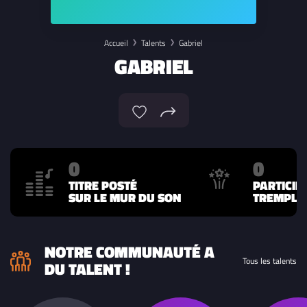
Accueil
Talents
Gabriel
GABRIEL
0
0
TITRE POSTÉ
PARTICIP
SUR LE MUR DU SON
TREMPLIN
NOTRE COMMUNAUTÉ A
Tous les talents
DU TALENT !