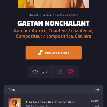
Accueil
Talents
Gaetan Nonchalant
GAETAN NONCHALANT
Auteur / Autrice, Chanteur / chanteuse,
Compositeur / compositrice, Claviers
ÉCOUTEZ-MOI !
Lecteur multimedia
Titres
(4)
Sélectionnez dans la playlist un
contenu à lire (audio/video)
03:04
1. La berezina - Gaetan nonchalant
2021
- Chanson Pop