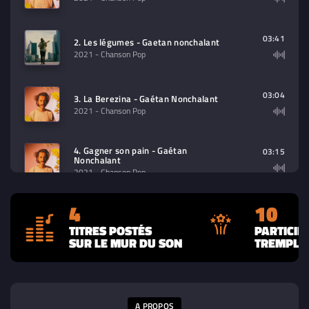
03:41
2. Les légumes - Gaetan nonchalant
2021
- Chanson Pop
03:04
3. La Berezina - Gaétan Nonchalant
2021
- Chanson Pop
4. Gagner son pain - Gaétan
03:15
Nonchalant
2021
- Chanson Pop
4
10
TITRES POSTÉS
PARTICIP
SUR LE MUR DU SON
TREMPLIN
A PROPOS