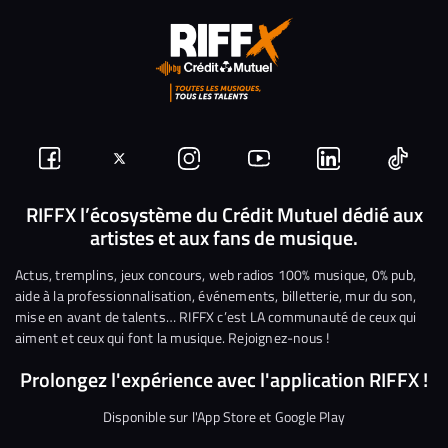
Suivez-
Suivez-
Nous
Nous
Nous
Nous
nous
nous
rejoindre
rejoindre
rejoindre
rejoi
RIFFX l’écosystème du Crédit Mutuel dédié aux
artistes et aux fans de musique.
sur
sur
sur
sur
sur
sur
Facebook
Twitter
Instagram
YouTube
Linkedin
Tikto
Actus, tremplins, jeux concours, web radios 100% musique, 0% pub,
aide à la professionnalisation, événements, billetterie, mur du son,
mise en avant de talents… RIFFX c’est LA communauté de ceux qui
aiment et ceux qui font la musique. Rejoignez-nous !
Prolongez l'expérience avec l'application RIFFX !
Disponible sur l'App Store et Google Play