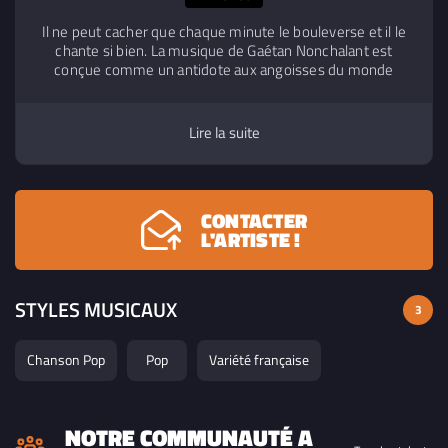
Il ne peut cacher que chaque minute le bouleverse et il le
chante si bien. La musique de Gaétan Nonchalant est
conçue comme un antidote aux angoisses du monde
contemporain et à la condition humaine. Il chante
l’absurdité et la puissance de la vie, au croisement entre
Philippe Katerine, Pierre Vassiliu et Louis Chedid. Sincérité
Lire la suite
et innocence, Gaétan Nonchalant invite à prendre du
temps, du recul, afin d’essayer ensemble de toucher le but
ultime : être disponible, présent, en vie, en toute modestie
CONTACTER
L'ARTISTE !
STYLES MUSICAUX
3
Chanson Pop
Pop
Variété française
NOTRE COMMUNAUTÉ A