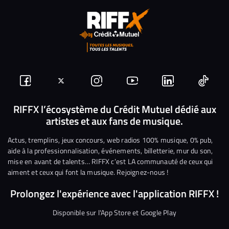
Suivez-
Suivez-
Nous
Nous
Nous
Nous
nous
nous
rejoindre
rejoindre
rejoindre
rejoi
RIFFX l’écosystème du Crédit Mutuel dédié aux
artistes et aux fans de musique.
sur
sur
sur
sur
sur
sur
Facebook
Twitter
Instagram
YouTube
Linkedin
Tikto
Actus, tremplins, jeux concours, web radios 100% musique, 0% pub,
aide à la professionnalisation, événements, billetterie, mur du son,
mise en avant de talents… RIFFX c’est LA communauté de ceux qui
aiment et ceux qui font la musique. Rejoignez-nous !
Prolongez l'expérience avec l'application RIFFX !
Disponible sur l'App Store et Google Play