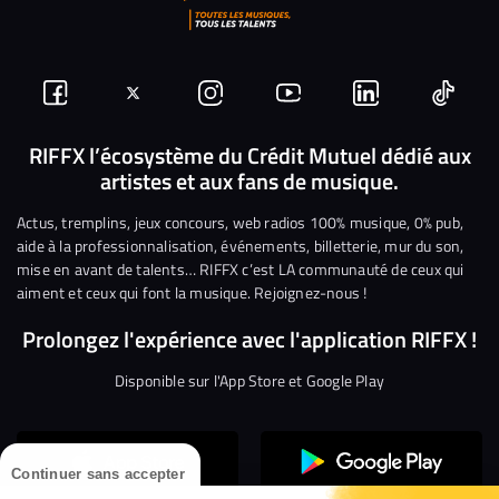
Suivez-
Suivez-
Nous
Nous
Nous
Nous
nous
nous
rejoindre
rejoindre
rejoindre
rejoi
RIFFX l’écosystème du Crédit Mutuel dédié aux
artistes et aux fans de musique.
sur
sur
sur
sur
sur
sur
Facebook
Twitter
Instagram
YouTube
Linkedin
Tikto
Actus, tremplins, jeux concours, web radios 100% musique, 0% pub,
aide à la professionnalisation, événements, billetterie, mur du son,
mise en avant de talents… RIFFX c’est LA communauté de ceux qui
aiment et ceux qui font la musique. Rejoignez-nous !
Prolongez l'expérience avec l'application RIFFX !
Disponible sur l'App Store et Google Play
Continuer sans accepter