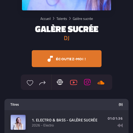
Accueil
Talents
Galère sucrée
GALÈRE SUCRÉE
DJ
ÉCOUTEZ-MOI !
Lecteur multimedia
Titres
(9)
Sélectionnez dans la playlist un
contenu à lire (audio/video)
01:01:36
1. ELECTRO & BASS - GALÈRE SUCRÉE
2026
- Electro