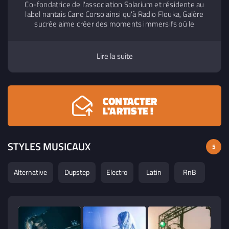
sucrée
Co-fondatrice de l'association Solarium et résidente au
2025
- Electro
label nantais Cane Corso ainsi qu'à Radio Flouka, Galère
sucrée aime créer des moments immersifs où le
Breakbeat, la Bass Music et le Deconstructed Club
59:43
8. OH YES OH YES - Galère sucrée
fusionnent. Naviguant entre Break, Drums, Acid Techno,
2025
- Electro
Techno et sonorités latines, elle a déjà enflammé des
Lire la suite
scènes emblématiques comme Madame Loyal, Astropolis
et le Dox'Art.
9. NIGHT BOOTY NIGHT SET - Galère
30:24
sucrée
2024
- Electro
CONTACTER
L'ARTISTE !
STYLES MUSICAUX
5
Alternative
Dupstep
Electro
Latin
RnB