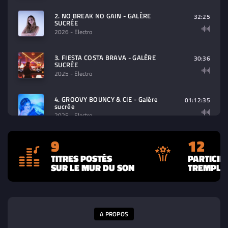
2. NO BREAK NO GAIN - GALÈRE
32:25
SUCRÉE
2026
- Electro
3. FIESTA COSTA BRAVA - GALÈRE
30:36
SUCRÉE
2025
- Electro
4. GROOVY BOUNCY & CIE - Galère
01:12:35
sucrée
2025
- Electro
9
12
01:01:26
5. FRACTALE BREAKS - Galère sucrée
2025
- Electro
TITRES POSTÉS
PARTICIP
SUR LE MUR DU SON
TREMPLIN
59:46
6. IT'S FRIDAY THEN - Galère sucrée
2025
- Electro
A PROPOS
7. BREAKA BREAKA BREAK - Galère
32:13