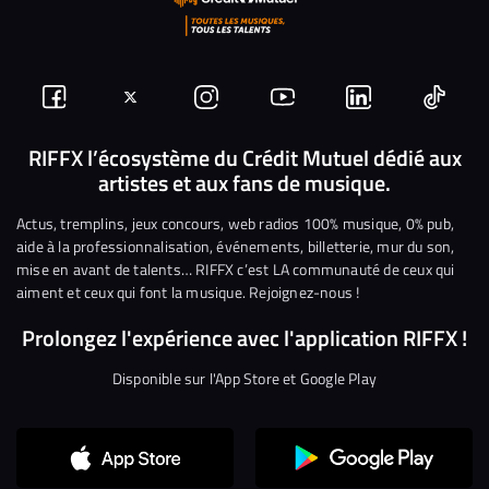
Suivez-
Suivez-
Nous
Nous
Nous
Nous
nous
nous
rejoindre
rejoindre
rejoindre
rejoi
RIFFX l’écosystème du Crédit Mutuel dédié aux
artistes et aux fans de musique.
sur
sur
sur
sur
sur
sur
Facebook
Twitter
Instagram
YouTube
Linkedin
Tikto
Actus, tremplins, jeux concours, web radios 100% musique, 0% pub,
aide à la professionnalisation, événements, billetterie, mur du son,
mise en avant de talents… RIFFX c’est LA communauté de ceux qui
aiment et ceux qui font la musique. Rejoignez-nous !
Prolongez l'expérience avec l'application RIFFX !
Disponible sur l'App Store et Google Play
Continuer sans accepter