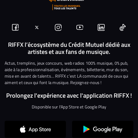
Suivez-
Suivez-
Nous
Nous
Nous
Nous
nous
nous
rejoindre
rejoindre
rejoindre
rejoi
RIFFX l’écosystème du Crédit Mutuel dédié aux
artistes et aux fans de musique.
sur
sur
sur
sur
sur
sur
Facebook
Twitter
Instagram
YouTube
Linkedin
Tikto
Actus, tremplins, jeux concours, web radios 100% musique, 0% pub,
aide à la professionnalisation, événements, billetterie, mur du son,
mise en avant de talents… RIFFX c’est LA communauté de ceux qui
aiment et ceux qui font la musique. Rejoignez-nous !
Prolongez l'expérience avec l'application RIFFX !
Disponible sur l'App Store et Google Play