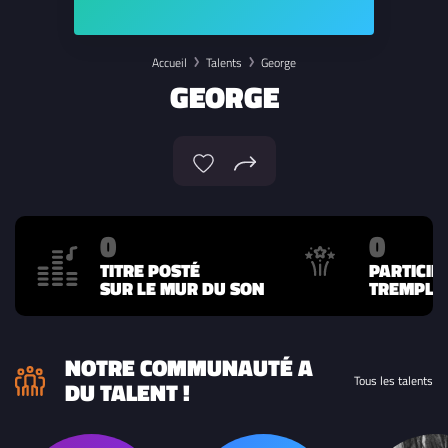
Accueil
Talents
George
GEORGE
0
0
TITRE POSTÉ
PARTICIP
SUR LE MUR DU SON
TREMPLIN
NOTRE COMMUNAUTÉ A
Tous les talents
DU TALENT !