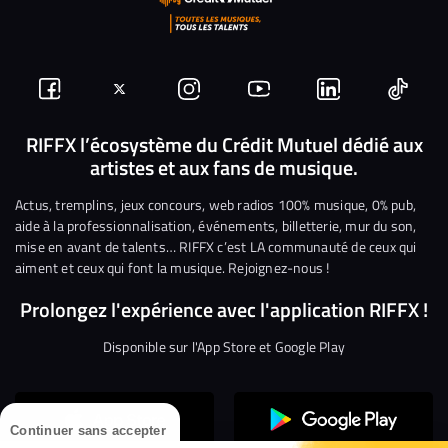
Suivez-
Suivez-
Nous
Nous
Nous
Nous
nous
nous
rejoindre
rejoindre
rejoindre
rejoi
RIFFX l’écosystème du Crédit Mutuel dédié aux
artistes et aux fans de musique.
sur
sur
sur
sur
sur
sur
Facebook
Twitter
Instagram
YouTube
Linkedin
Tikto
Actus, tremplins, jeux concours, web radios 100% musique, 0% pub,
aide à la professionnalisation, événements, billetterie, mur du son,
mise en avant de talents… RIFFX c’est LA communauté de ceux qui
aiment et ceux qui font la musique. Rejoignez-nous !
Prolongez l'expérience avec l'application RIFFX !
Disponible sur l'App Store et Google Play
Continuer sans accepter