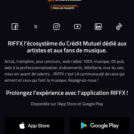
Suivez-
Suivez-
Nous
Nous
Nous
Nous
nous
nous
rejoindre
rejoindre
rejoindre
rejoi
RIFFX l’écosystème du Crédit Mutuel dédié aux
artistes et aux fans de musique.
sur
sur
sur
sur
sur
sur
Facebook
Twitter
Instagram
YouTube
Linkedin
Tikto
Actus, tremplins, jeux concours, web radios 100% musique, 0% pub,
aide à la professionnalisation, événements, billetterie, mur du son,
mise en avant de talents… RIFFX c’est LA communauté de ceux qui
aiment et ceux qui font la musique. Rejoignez-nous !
Prolongez l'expérience avec l'application RIFFX !
Disponible sur l'App Store et Google Play