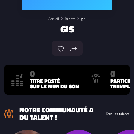
Accueil
Talents
gis
GIS
0
0
TITRE POSTÉ
PARTICIP
SUR LE MUR DU SON
TREMPLIN
NOTRE COMMUNAUTÉ A
Tous les talents
DU TALENT !