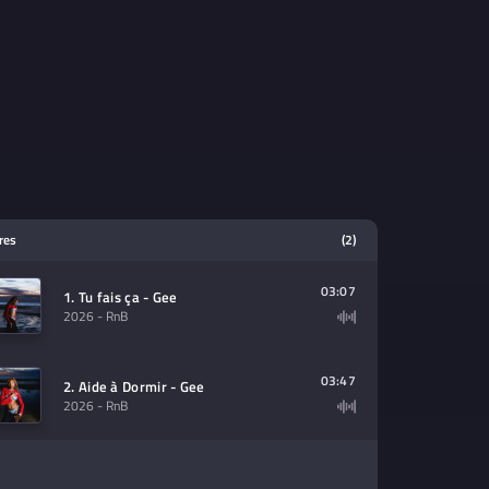
tres
(2)
03:07
1. Tu fais ça - Gee
2026
- RnB
03:47
2. Aide à Dormir - Gee
2026
- RnB