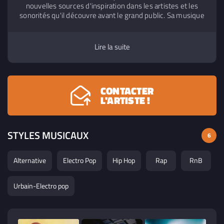
nouvelles sources d'inspiration dans les artistes et les
sonorités qu'il découvre avant le grand public. Sa musique
se situe dans la sphère rap avec des touches d’électro et
de RnB.
Lire la suite
CONTACTER
L'ARTISTE !
STYLES MUSICAUX
6
Alternative
Electro Pop
Hip Hop
Rap
RnB
Urbain-Electro pop