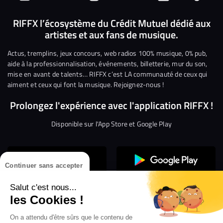
Suivez-
Suivez-
Nous
Nous
Nous
Nous
nous
nous
rejoindre
rejoindre
rejoindre
rejoi
RIFFX l’écosystème du Crédit Mutuel dédié aux
artistes et aux fans de musique.
sur
sur
sur
sur
sur
sur
Facebook
Twitter
Instagram
YouTube
Linkedin
Tikto
Actus, tremplins, jeux concours, web radios 100% musique, 0% pub,
aide à la professionnalisation, événements, billetterie, mur du son,
mise en avant de talents… RIFFX c’est LA communauté de ceux qui
aiment et ceux qui font la musique. Rejoignez-nous !
Prolongez l'expérience avec l'application RIFFX !
Disponible sur l'App Store et Google Play
Continuer sans accepter
Salut c'est nous...
les Cookies !
On a attendu d'être sûrs que le contenu de
Confidentialité
Gestion des cookies