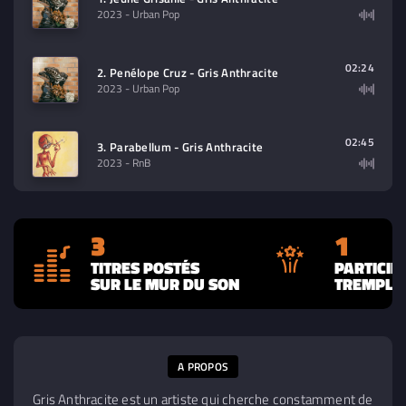
2023
- Urban Pop
02:24
2. Penélope Cruz - Gris Anthracite
2023
- Urban Pop
02:45
3. Parabellum - Gris Anthracite
2023
- RnB
3
1
TITRES POSTÉS
PARTICIP
SUR LE MUR DU SON
TREMPLIN
A PROPOS
Gris Anthracite est un artiste qui cherche constamment de