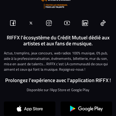
Suivez-
Suivez-
Nous
Nous
Nous
Nous
nous
nous
rejoindre
rejoindre
rejoindre
rejoi
RIFFX l’écosystème du Crédit Mutuel dédié aux
artistes et aux fans de musique.
sur
sur
sur
sur
sur
sur
Facebook
Twitter
Instagram
YouTube
Linkedin
Tikto
Actus, tremplins, jeux concours, web radios 100% musique, 0% pub,
aide à la professionnalisation, événements, billetterie, mur du son,
mise en avant de talents… RIFFX c’est LA communauté de ceux qui
aiment et ceux qui font la musique. Rejoignez-nous !
Prolongez l'expérience avec l'application RIFFX !
Disponible sur l'App Store et Google Play