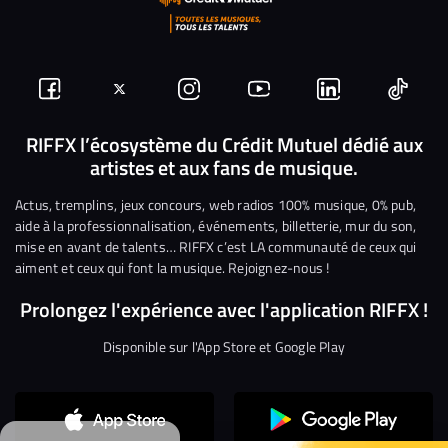
Suivez-
Suivez-
Nous
Nous
Nous
Nous
nous
nous
rejoindre
rejoindre
rejoindre
rejoi
RIFFX l’écosystème du Crédit Mutuel dédié aux
artistes et aux fans de musique.
sur
sur
sur
sur
sur
sur
Facebook
Twitter
Instagram
YouTube
Linkedin
Tikto
Actus, tremplins, jeux concours, web radios 100% musique, 0% pub,
aide à la professionnalisation, événements, billetterie, mur du son,
mise en avant de talents… RIFFX c’est LA communauté de ceux qui
aiment et ceux qui font la musique. Rejoignez-nous !
Prolongez l'expérience avec l'application RIFFX !
Disponible sur l'App Store et Google Play
Continuer sans accepter