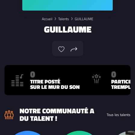
Accueil
Talents
GUILLAUME
GUILLAUME
0
0
TITRE POSTÉ
PARTICIP
SUR LE MUR DU SON
TREMPLIN
NOTRE COMMUNAUTÉ A
Tous les talents
DU TALENT !