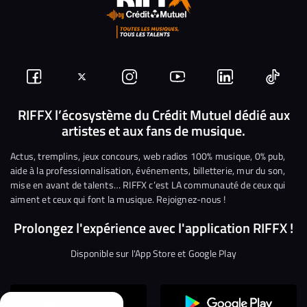
Suivez-
Suivez-
Nous
Nous
Nous
Nous
nous
nous
rejoindre
rejoindre
rejoindre
rejoi
RIFFX l’écosystème du Crédit Mutuel dédié aux
artistes et aux fans de musique.
sur
sur
sur
sur
sur
sur
Facebook
Twitter
Instagram
YouTube
Linkedin
Tikto
Actus, tremplins, jeux concours, web radios 100% musique, 0% pub,
aide à la professionnalisation, événements, billetterie, mur du son,
mise en avant de talents… RIFFX c’est LA communauté de ceux qui
aiment et ceux qui font la musique. Rejoignez-nous !
Prolongez l'expérience avec l'application RIFFX !
Disponible sur l'App Store et Google Play