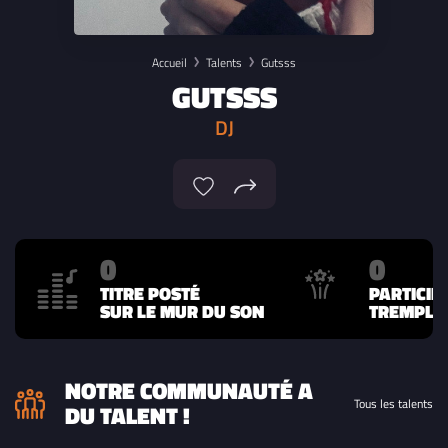
Accueil
Talents
Gutsss
GUTSSS
DJ
0
0
TITRE POSTÉ
PARTICIP
SUR LE MUR DU SON
TREMPLIN
NOTRE COMMUNAUTÉ A
Tous les talents
DU TALENT !