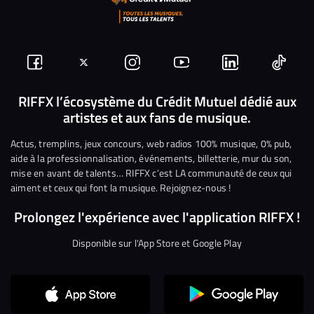
Suivez-
Suivez-
Nous
Nous
Nous
Nous
nous
nous
rejoindre
rejoindre
rejoindre
rejoi
RIFFX l’écosystème du Crédit Mutuel dédié aux
artistes et aux fans de musique.
sur
sur
sur
sur
sur
sur
Facebook
Twitter
Instagram
YouTube
Linkedin
Tikto
Actus, tremplins, jeux concours, web radios 100% musique, 0% pub,
aide à la professionnalisation, événements, billetterie, mur du son,
mise en avant de talents… RIFFX c’est LA communauté de ceux qui
aiment et ceux qui font la musique. Rejoignez-nous !
Prolongez l'expérience avec l'application RIFFX !
Disponible sur l'App Store et Google Play
Continuer sans accepter