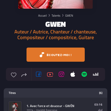
Accueil
Talents
GWEN
GWEN
Auteur / Autrice, Chanteur / chanteuse,
Compositeur / compositrice, Guitare
ÉCOUTEZ-MOI !
Lecteur multimedia
Titres
(6)
Sélectionnez dans la playlist un
contenu à lire (audio/video)
03:16
1. Avec force et douceur - GWĒN
2024
- Variété française