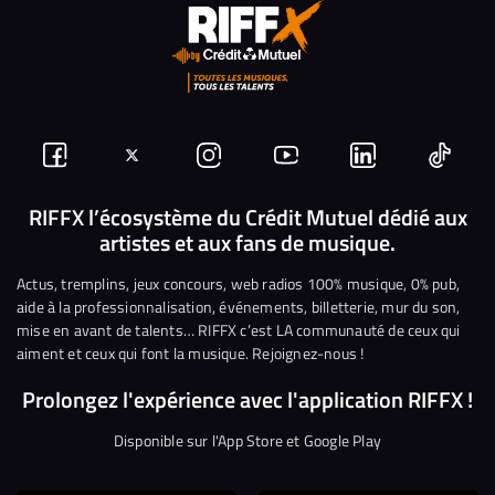
Suivez-
Suivez-
Nous
Nous
Nous
Nous
nous
nous
rejoindre
rejoindre
rejoindre
rejoi
RIFFX l’écosystème du Crédit Mutuel dédié aux
artistes et aux fans de musique.
sur
sur
sur
sur
sur
sur
Facebook
Twitter
Instagram
YouTube
Linkedin
Tikto
Actus, tremplins, jeux concours, web radios 100% musique, 0% pub,
aide à la professionnalisation, événements, billetterie, mur du son,
mise en avant de talents… RIFFX c’est LA communauté de ceux qui
aiment et ceux qui font la musique. Rejoignez-nous !
Prolongez l'expérience avec l'application RIFFX !
Disponible sur l'App Store et Google Play