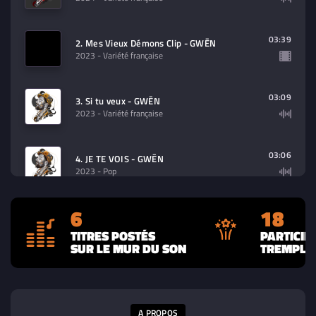
03:39
2. Mes Vieux Démons Clip - GWĒN
2023
- Variété française
03:09
3. Si tu veux - GWĒN
2023
- Variété française
03:06
4. JE TE VOIS - GWĒN
2023
- Pop
6
18
04:15
5. MOJO TRAIN - Gwen
2023
- Soul
TITRES POSTÉS
PARTICIP
SUR LE MUR DU SON
TREMPLIN
03:31
6. MES VIEUX DEMONS - Gwen
2023
- Chanson Pop
A PROPOS