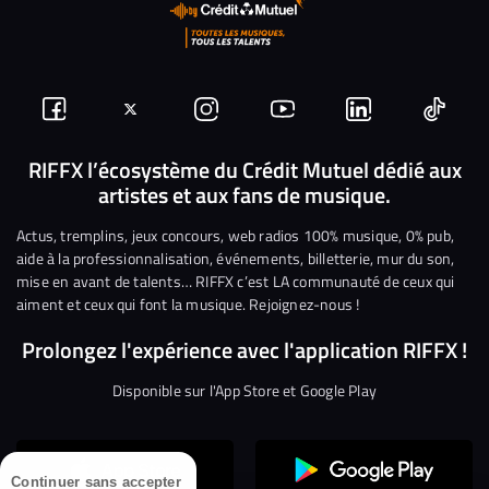
Suivez-
Suivez-
Nous
Nous
Nous
Nous
nous
nous
rejoindre
rejoindre
rejoindre
rejoi
RIFFX l’écosystème du Crédit Mutuel dédié aux
artistes et aux fans de musique.
sur
sur
sur
sur
sur
sur
Facebook
Twitter
Instagram
YouTube
Linkedin
Tikto
Actus, tremplins, jeux concours, web radios 100% musique, 0% pub,
aide à la professionnalisation, événements, billetterie, mur du son,
mise en avant de talents… RIFFX c’est LA communauté de ceux qui
aiment et ceux qui font la musique. Rejoignez-nous !
Prolongez l'expérience avec l'application RIFFX !
Disponible sur l'App Store et Google Play
Continuer sans accepter