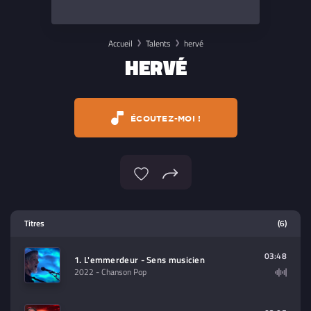
Accueil
Talents
hervé
HERVÉ
ÉCOUTEZ-MOI !
Lecteur multimedia
Titres
(6)
Sélectionnez dans la playlist un
contenu à lire (audio/video)
03:48
1. L'emmerdeur - Sens musicien
2022
- Chanson Pop