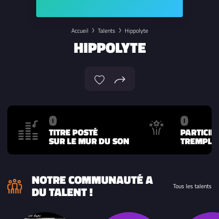
Accueil
Talents
Hippolyte
HIPPOLYTE
0
0
TITRE POSTÉ
PARTICIP
SUR LE MUR DU SON
TREMPLIN
NOTRE COMMUNAUTÉ A
Tous les talents
DU TALENT !