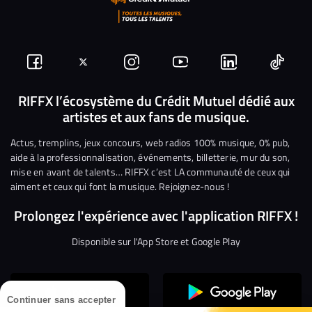
Suivez-
Suivez-
Nous
Nous
Nous
Nous
nous
nous
rejoindre
rejoindre
rejoindre
rejoi
RIFFX l’écosystème du Crédit Mutuel dédié aux
artistes et aux fans de musique.
sur
sur
sur
sur
sur
sur
Facebook
Twitter
Instagram
YouTube
Linkedin
Tikto
Actus, tremplins, jeux concours, web radios 100% musique, 0% pub,
aide à la professionnalisation, événements, billetterie, mur du son,
mise en avant de talents… RIFFX c’est LA communauté de ceux qui
aiment et ceux qui font la musique. Rejoignez-nous !
Prolongez l'expérience avec l'application RIFFX !
Disponible sur l'App Store et Google Play
Continuer sans accepter