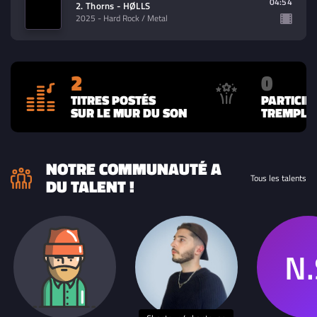
04:54
2. Thorns - HØLLS
2025
- Hard Rock / Metal
2
0
TITRES POSTÉS
PARTICIP
SUR LE MUR DU SON
TREMPLIN
NOTRE COMMUNAUTÉ A
Tous les talents
DU TALENT !