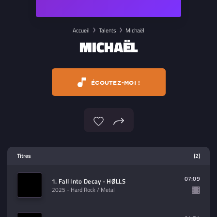
Accueil
Talents
Michaël
MICHAËL
ÉCOUTEZ-MOI !
Lecteur multimedia
Titres
(2)
Sélectionnez dans la playlist un
contenu à lire (audio/video)
07:09
1. Fall Into Decay - HØLLS
2025
- Hard Rock / Metal