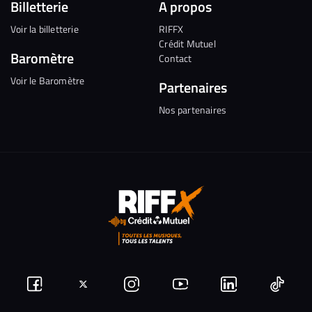
Billetterie
A propos
Voir la billetterie
RIFFX
Crédit Mutuel
Baromètre
Contact
Voir le Baromètre
Partenaires
Nos partenaires
Suivez-
Suivez-
Nous
Nous
Nous
Nous