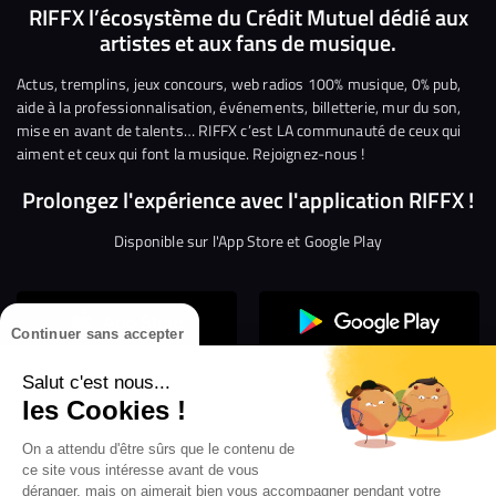
nous
nous
rejoindre
rejoindre
rejoindre
rejoi
RIFFX l’écosystème du Crédit Mutuel dédié aux
artistes et aux fans de musique.
sur
sur
sur
sur
sur
sur
Facebook
Twitter
Instagram
YouTube
Linkedin
Tikto
Actus, tremplins, jeux concours, web radios 100% musique, 0% pub,
aide à la professionnalisation, événements, billetterie, mur du son,
mise en avant de talents… RIFFX c’est LA communauté de ceux qui
aiment et ceux qui font la musique. Rejoignez-nous !
Prolongez l'expérience avec l'application RIFFX !
Disponible sur l'App Store et Google Play
Continuer sans accepter
Salut c'est nous...
les Cookies !
On a attendu d'être sûrs que le contenu de
Confidentialité
Gestion des cookies
ce site vous intéresse avant de vous
Conditions générales d’utilisation
Mentions légales
déranger, mais on aimerait bien vous accompagner pendant votre