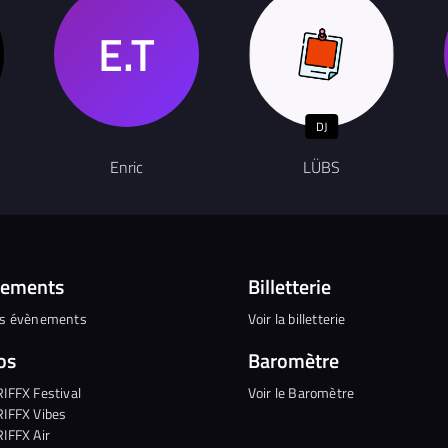
DJ
Enric
LÜBS
nements
Billetterie
es évènements
Voir la billetterie
os
Baromètre
RIFFX Festival
Voir le Baromètre
RIFFX Vibes
RIFFX Air