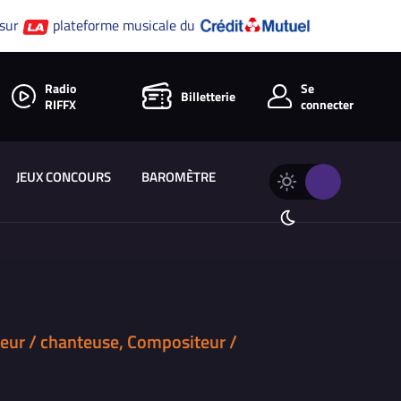
 sur
plateforme musicale du
Radio
Se
Billetterie
RIFFX
connecter
JEUX CONCOURS
BAROMÈTRE
Changer
Thème
le
clair
thème
Thème
de
sombre
RIFFX
eur / chanteuse, Compositeur /