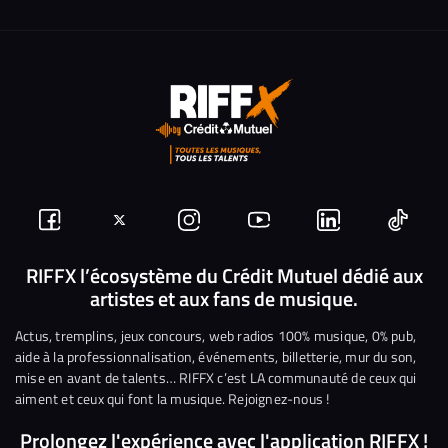
Suivez-
Suivez-
Nous
Nous
Nous
Nous
nous
nous
rejoindre
rejoindre
rejoindre
rejoi
RIFFX l’écosystème du Crédit Mutuel dédié aux
artistes et aux fans de musique.
sur
sur
sur
sur
sur
sur
Facebook
Twitter
Instagram
YouTube
Linkedin
Tikto
Actus, tremplins, jeux concours, web radios 100% musique, 0% pub,
aide à la professionnalisation, événements, billetterie, mur du son,
mise en avant de talents… RIFFX c’est LA communauté de ceux qui
aiment et ceux qui font la musique. Rejoignez-nous !
Prolongez l'expérience avec l'application RIFFX !