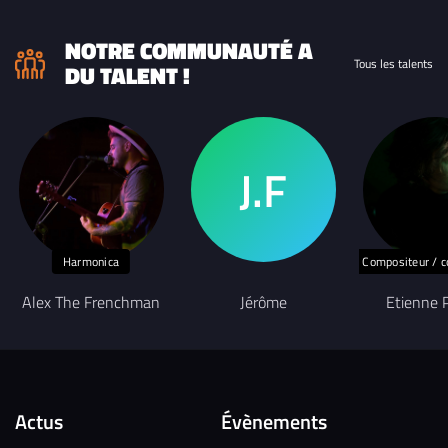
04:02
6. Yalil version live - Houriaa
2025
- Reggae / Ska
NOTRE COMMUNAUTÉ A
Tous les talents
DU TALENT !
Harmonica
Compositeur / c
Alex The Frenchman
Jérôme
Etienne P
Actus
Évènements