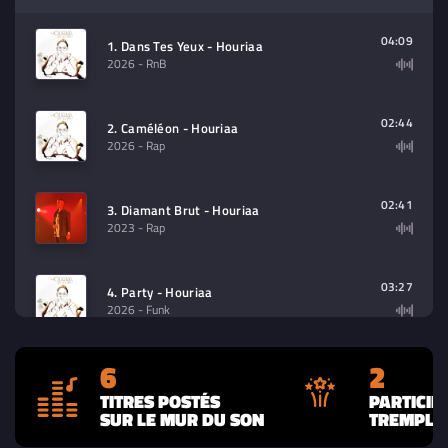
Sélectionnez dans la playlist un
contenu à lire (audio/video)
04:09
1. Dans Tes Yeux - Houriaa
2026
- RnB
02:44
2. Caméléon - Houriaa
2026
- Rap
02:41
3. Diamant Brut - Houriaa
2023
- Rap
03:27
4. Party - Houriaa
2026
- Funk
6
2
03:00
5. Noir Sur Blanc - Houriaa
2026
- Rap
TITRES POSTÉS
PARTICIP
SUR LE MUR DU SON
TREMPLIN