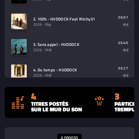
03:01
2. 100% - HVDDOCK Feat Ritchy31
2026
- Rap
03:40
3. Sans appel - HVDDOCK
2026
- RnB
03:27
4. Du temps - HVDDOCK
2026
- RnB
4
3
TITRES POSTÉS
PARTICIP
SUR LE MUR DU SON
TREMPLIN
A PROPOS