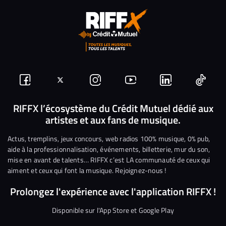
Suivez-
Suivez-
Nous
Nous
Nous
Nous
nous
nous
rejoindre
rejoindre
rejoindre
rejoi
RIFFX l’écosystème du Crédit Mutuel dédié aux
artistes et aux fans de musique.
sur
sur
sur
sur
sur
sur
Facebook
Twitter
Instagram
YouTube
Linkedin
Tikto
Actus, tremplins, jeux concours, web radios 100% musique, 0% pub,
aide à la professionnalisation, événements, billetterie, mur du son,
mise en avant de talents… RIFFX c’est LA communauté de ceux qui
aiment et ceux qui font la musique. Rejoignez-nous !
Prolongez l'expérience avec l'application RIFFX !
Disponible sur l'App Store et Google Play