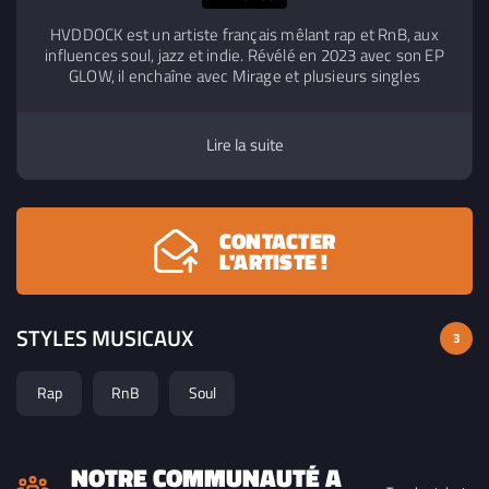
HVDDOCK est un artiste français mêlant rap et RnB, aux
influences soul, jazz et indie. Révélé en 2023 avec son EP
GLOW, il enchaîne avec Mirage et plusieurs singles
remarqués. Entre vulnérabilité et ambition, il développe un
univers sincère et mélodique qu’il défend aussi sur scène.
Lire la suite
CONTACTER
L'ARTISTE !
STYLES MUSICAUX
3
Rap
RnB
Soul
NOTRE COMMUNAUTÉ A