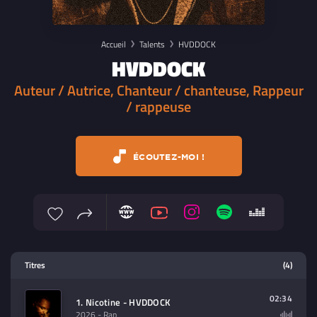
Accueil
Talents
HVDDOCK
HVDDOCK
Auteur / Autrice, Chanteur / chanteuse, Rappeur
/ rappeuse
ÉCOUTEZ-MOI !
Lecteur multimedia
Titres
(4)
Sélectionnez dans la playlist un
contenu à lire (audio/video)
02:34
1. Nicotine - HVDDOCK
2026
- Rap