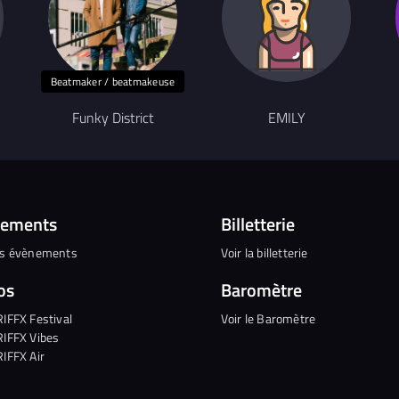
Beatmaker / beatmakeuse
Funky District
EMILY
nements
Billetterie
es évènements
Voir la billetterie
os
Baromètre
RIFFX Festival
Voir le Baromètre
RIFFX Vibes
RIFFX Air