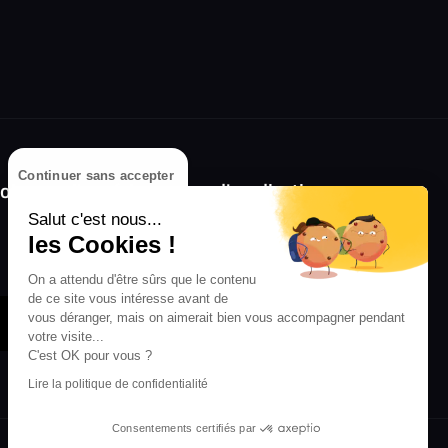
Continuer sans accepter
olongez l'expérience avec l'application
RIFFX !
Salut c'est nous...
les Cookies !
Disponible sur l'App Store et Google Play
On a attendu d'être sûrs que le contenu
de ce site vous intéresse avant de
vous déranger, mais on aimerait bien vous accompagner pendant
votre visite...
C'est OK pour vous ?
Lire la politique de confidentialité
Consentements certifiés par